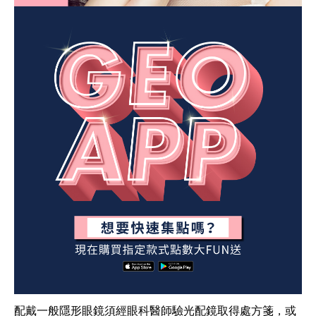
配戴一般隱形眼鏡須經眼科醫師驗光配鏡取得處方箋，或