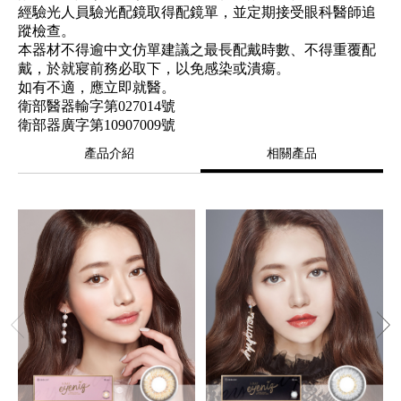
經驗光人員驗光配鏡取得配鏡單，並定期接受眼科醫師追
蹤檢查。
本器材不得逾中文仿單建議之最長配戴時數、不得重覆配
戴，於就寢前務必取下，以免感染或潰瘍。
如有不適，應立即就醫。
衛部醫器輸字第027014號
衛部器廣字第10907009號
產品介紹
相關產品