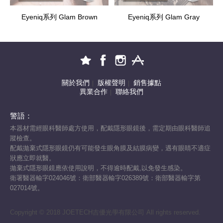
Eyeniq系列 Glam Brown
Eyeniq系列 Glam Gray
關於我們
版權聲明
銷售據點
|
|
異業合作
聯絡我們
|
警語：
本器材需經眼科醫師處方使用，配戴隱形眼鏡後，需定期由眼科醫師追
蹤檢查。
配戴拋棄式隱形眼鏡仍有可能發生眼角膜及結膜病變，遇有眼睛不適症
狀應立即就醫。
拋棄式隱形眼鏡應依使用說明，不得逾時配戴,以免發生感染。
衛署醫器輸字024046號：衛部醫器輸字026389號：衛部醫器輸字第
027014號。
Copyright © 2018 JOETECH吉優光學有限公司 All rights reserved.