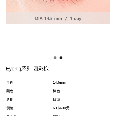
Eyeniq系列 四彩棕
直徑
14.5mm
顏色
棕色
週期
日拋
價格
NT$400元